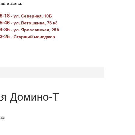
ные залы:
78-18
-
ул. Северная, 10Б
05-46
-
ул. Ветошкина, 76 к3
64-35
-
ул. Ярославская, 25А
23-25
-
Старший менеджер
ая Домино-Т
аз