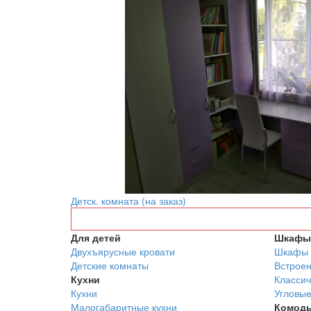
Детск. комната (на заказ)
Для детей
Шкафы 
Двухъярусные кровати
Шкафы 
Детские комнаты
Встрое
Кухни
Классич
Кухни
Угловы
Малогабаритные кухни
Комод