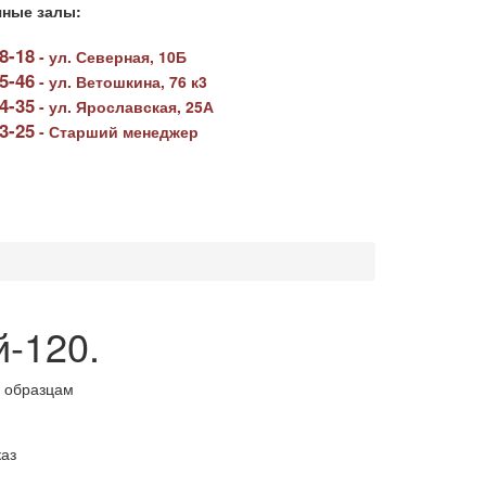
ные залы:
78-18
-
ул. Северная, 10Б
05-46
-
ул. Ветошкина, 76 к3
64-35
-
ул. Ярославская, 25А
23-25
-
Старший менеджер
-120.
 образцам
аз