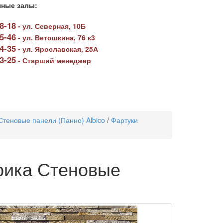
ные залы:
78-18
-
ул. Северная, 10Б
05-46
-
ул. Ветошкина, 76 к3
64-35
-
ул. Ярославская, 25А
23-25
-
Старший менеджер
Стеновые панели (Панно) Albico
/
Фартуки
ика Стеновые