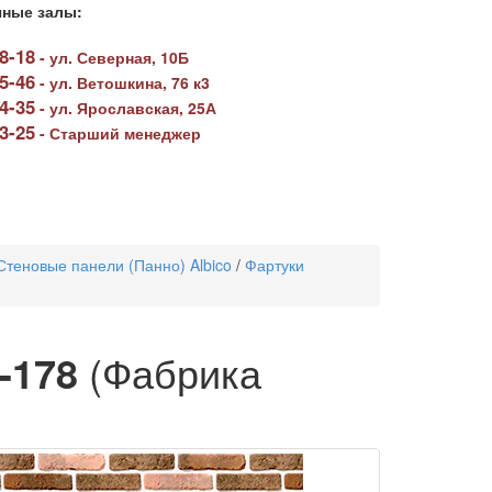
ные залы:
78-18
-
ул. Северная, 10Б
05-46
-
ул. Ветошкина, 76 к3
64-35
-
ул. Ярославская, 25А
23-25
-
Старший менеджер
Стеновые панели (Панно) Albico
/
Фартуки
-178
(Фабрика