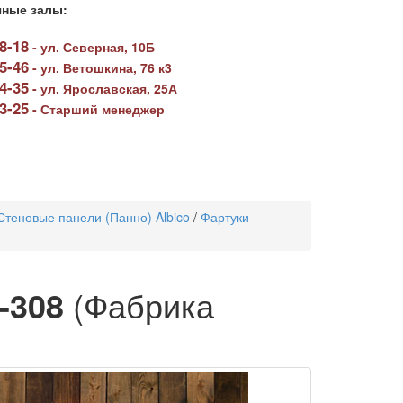
ные залы:
78-18
-
ул. Северная, 10Б
05-46
-
ул. Ветошкина, 76 к3
64-35
-
ул. Ярославская, 25А
23-25
-
Старший менеджер
Стеновые панели (Панно) Albico
/
Фартуки
-308
(Фабрика