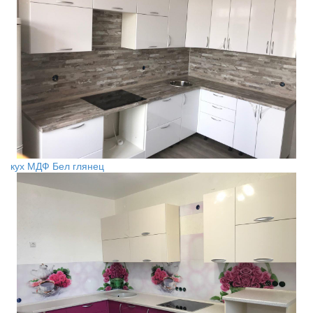
кух МДФ Бел глянец