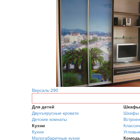
Версаль-290
Для детей
Шкафы 
Двухъярусные кровати
Шкафы 
Детские комнаты
Встрое
Кухни
Классич
Кухни
Угловы
Малогабаритные кухни
Комод