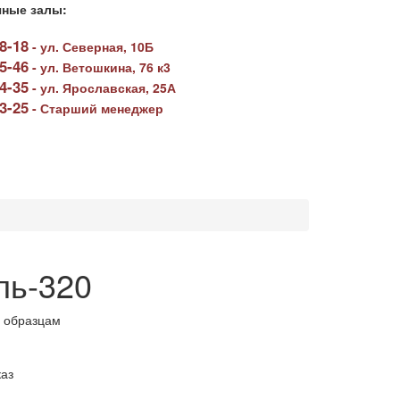
ные залы:
78-18
-
ул. Северная, 10Б
05-46
-
ул. Ветошкина, 76 к3
64-35
-
ул. Ярославская, 25А
23-25
-
Старший менеджер
ль-320
 образцам
аз