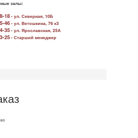
ные залы:
78-18
-
ул. Северная, 10Б
05-46
-
ул. Ветошкина, 76 к3
64-35
-
ул. Ярославская, 25А
23-25
-
Старший менеджер
аказ
аз