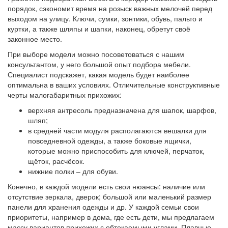
порядок, сэкономит время на розыск важных мелочей перед
выходом на улицу. Ключи, сумки, зонтики, обувь, пальто и
куртки, а также шляпы и шапки, наконец, обретут своё
законное место.
При выборе модели можно посоветоваться с нашим
консультантом, у него большой опыт подбора мебели.
Специалист подскажет, какая модель будет наиболее
оптимальна в ваших условиях. Отличительные конструктивные
черты малогабаритных прихожих:
верхняя антресоль предназначена для шапок, шарфов,
шляп;
в средней части модуля располагаются вешалки для
повседневной одежды, а также боковые ящички,
которые можно приспособить для ключей, перчаток,
щёток, расчёсок.
нижние полки – для обуви.
Конечно, в каждой модели есть свои нюансы: наличие или
отсутствие зеркала, дверок; большой или маленький размер
панели для хранения одежды и др. У каждой семьи свои
приоритеты, например в дома, где есть дети, мы предлагаем
массу вариантов прихожих с обтекаемыми углами. Плавные,