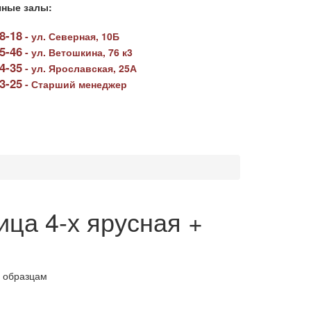
ные залы:
78-18
-
ул. Северная, 10Б
05-46
-
ул. Ветошкина, 76 к3
64-35
-
ул. Ярославская, 25А
23-25
-
Старший менеджер
ца 4-х ярусная +
 образцам