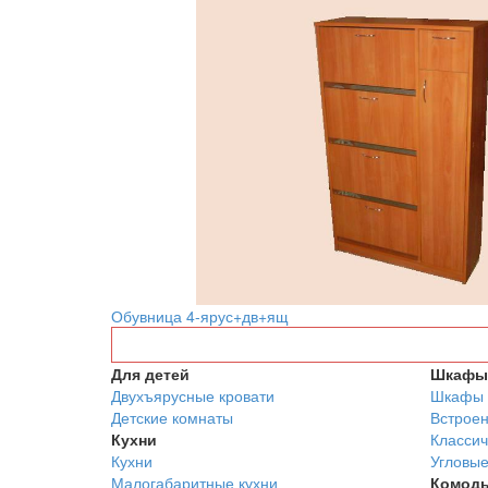
Обувница 4-ярус+дв+ящ
Для детей
Шкафы 
Двухъярусные кровати
Шкафы 
Детские комнаты
Встрое
Кухни
Классич
Кухни
Угловы
Малогабаритные кухни
Комод