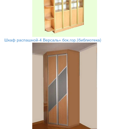
Шкаф распашной-4 Версаль+ бок.гор.(библиотека)