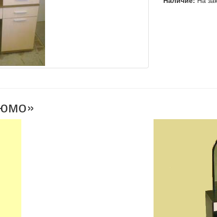
Наличие:
На зак
рюмо»