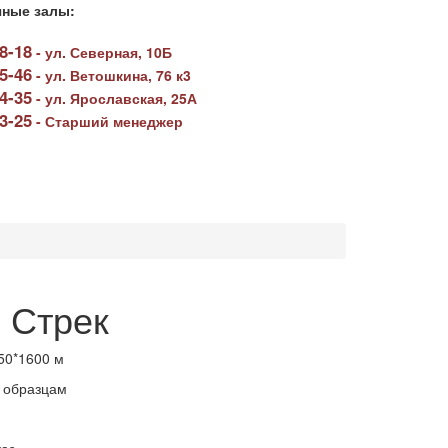
ные залы:
78-18
-
ул. Северная, 10Б
05-46
-
ул. Ветошкина, 76 к3
64-35
-
ул. Ярославская, 25А
23-25
-
Старший менеджер
 Стрек
50*1600 м
 образцам