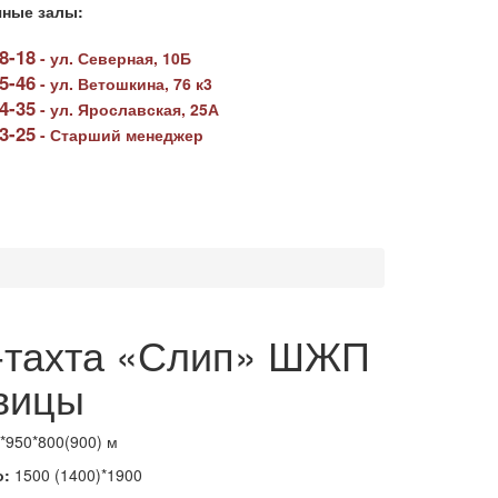
ные залы:
78-18
-
ул. Северная, 10Б
05-46
-
ул. Ветошкина, 76 к3
64-35
-
ул. Ярославская, 25А
23-25
-
Старший менеджер
-тахта «Слип» ШЖП
овицы
*950*800(900) м
о:
1500 (1400)*1900