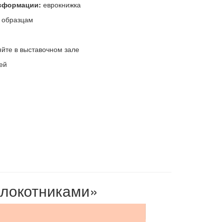
сформации:
еврокнижка
 образцам
яйте в выставочном зале
ей
длокотниками»