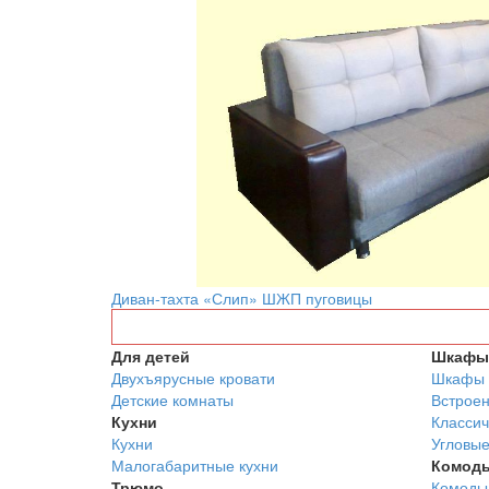
Диван-тахта «Слип» ШЖП пуговицы
Для детей
Шкафы 
Двухъярусные кровати
Шкафы 
Детские комнаты
Встрое
Кухни
Классич
Кухни
Угловы
Малогабаритные кухни
Комод
Трюмо
Комоды