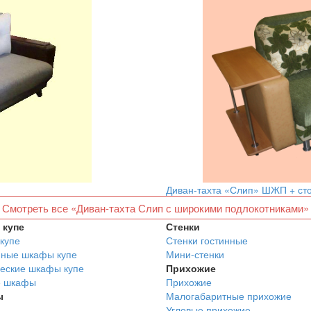
Диван-тахта «Слип» ШЖП + ст
Смотреть все «Диван-тахта Слип с широкими подлокотниками»
купе
Стенки
купе
Стенки гостинные
нные шкафы купе
Мини-стенки
еские шкафы купе
Прихожие
е шкафы
Прихожие
ы
Малогабаритные прихожие
Угловые прихожие