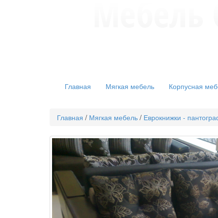
Главная
Мягкая мебель
Корпусная меб
Главная
/
Мягкая мебель
/
Еврокнижки - пантогр