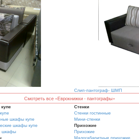
Слип-пантограф- ШМП
Смотреть все «Еврокнижки - пантографы»
купе
Стенки
купе
Стенки гостинные
нные шкафы купе
Мини-стенки
еские шкафы купе
Прихожие
е шкафы
Прихожие
ы
Малогабаритные прихожие