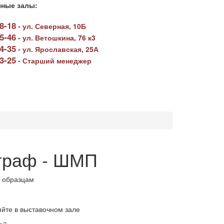
ные залы:
78-18
-
ул. Северная, 10Б
05-46
-
ул. Ветошкина, 76 к3
64-35
-
ул. Ярославская, 25А
23-25
-
Старший менеджер
граф - ШМП
 образцам
яйте в выставочном зале