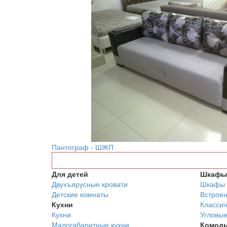
Пантограф - ШЖП
Для детей
Шкафы 
Двухъярусные кровати
Шкафы 
Детские комнаты
Встрое
Кухни
Классич
Кухни
Угловы
Малогабаритные кухни
Комод