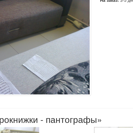
На заказ:
3-5 дн
врокнижки - пантографы»