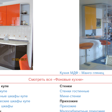
Кухня МДФ - Манго глянец
Смотреть все «Фоновые кухни»
купе
Стенки
купе
Стенки гостинные
нные шкафы купе
Мини-стенки
еские шкафы купе
Прихожие
е шкафы
Прихожие
ы
Малогабаритные прихожие