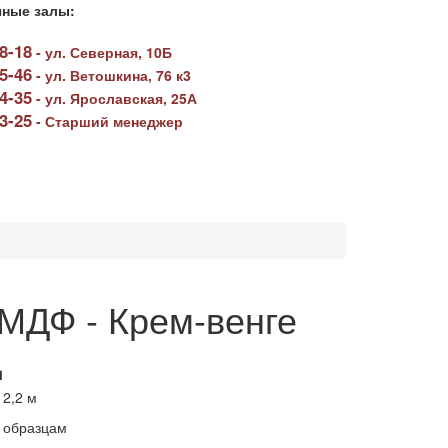
ные залы:
78-18
-
ул. Северная, 10Б
05-46
-
ул. Ветошкина, 76 к3
64-35
-
ул. Ярославская, 25А
23-25
-
Старший менеджер
МДФ - Крем-венге
ц
 2,2 м
 образцам